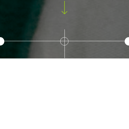
Le fric, c'est chic !
Le fric, c'est
Pauline, rédactrice
Robin, animateur fédéral chargé de