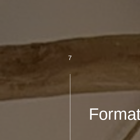
7
Format