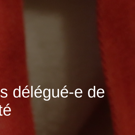
s délégué-e de
té