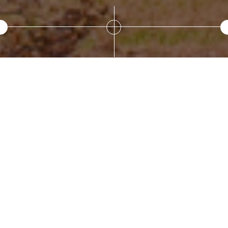
Jamboree mondial
2023 : rdv en Corée
du Sud
Jamboree
mondial
Vincent, membre de l'équipe de
coordination du contingent belge
2023 : rdv
Niels, membre de l'équipe de