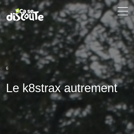
6
Le k8strax autrement