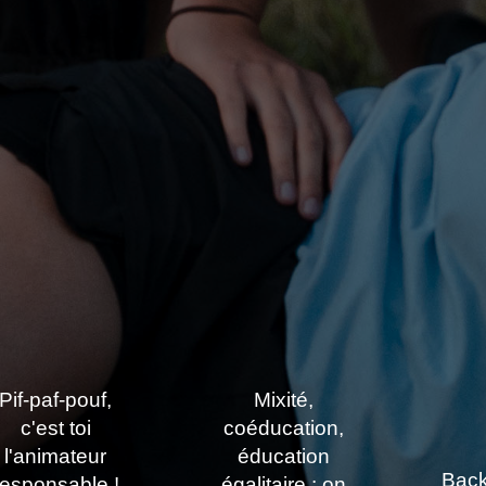
Pif-paf-pouf,
Mixité,
c'est toi
coéducation,
l'animateur
éducation
Back
responsable !
égalitaire : on