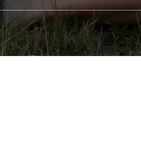
Wanted 
t