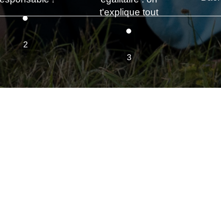
t'explique tout
2
3
 changer
ur
Édito