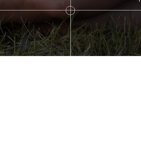
: l'app qui va
a vie d'animate