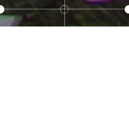
Créer un espace de
parole en début de
camp
Créer un
espace de
Claire, permanente pédagogique
parole en
début de