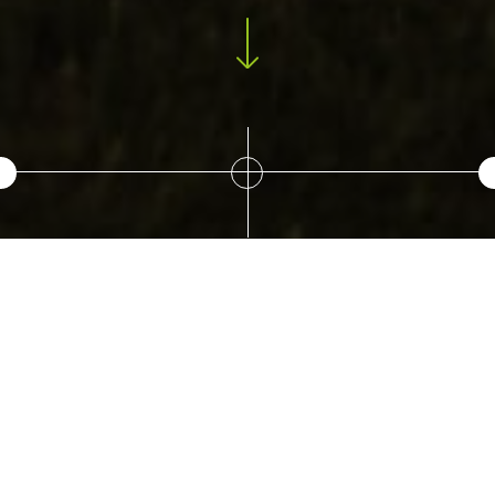
#ONSÉTAITDITRDVDA
NS…
Édito