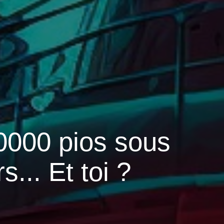
20000 pios sous
s... Et toi ?