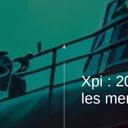
4
Xpi : 
les mer