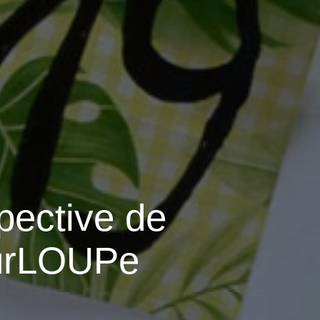
pective de
ourLOUPe