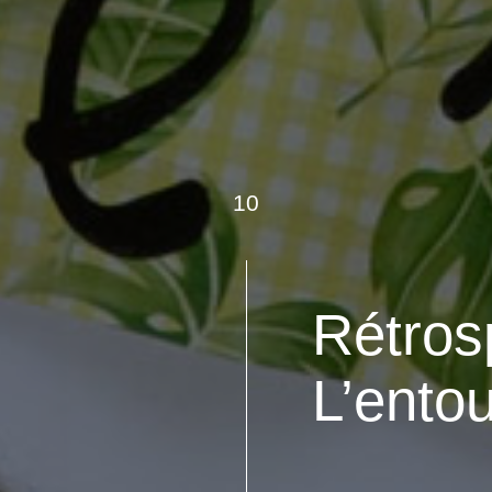
10
Rétros
L’ent